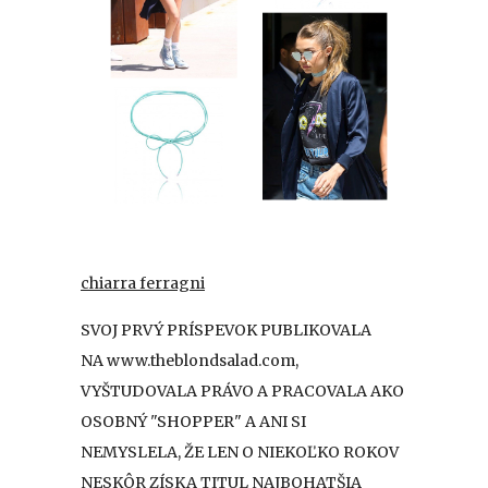
chiarra ferragni
SVOJ PRVÝ PRÍSPEVOK PUBLIKOVALA
NA www.theblondsalad.com,
VYŠTUDOVALA PRÁVO A PRACOVALA AKO
OSOBNÝ "SHOPPER" A ANI SI
NEMYSLELA, ŽE LEN O NIEKOĽKO ROKOV
NESKÔR ZÍSKA TITUL NAJBOHATŠIA