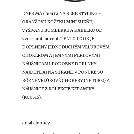
DNES MÁ chiarra NA SEBE STYLING -
ORANŽOVÚ KOŽENÚ MINI SUKŇU,
VYŠÍVANÚ BOMBERKU A KABELKU OD
yves saint laurent. TENTO LOOK JE
DOPLNENÝ JEDNODUCHÝM VELÚROVÝM
CHOKEROM A JEMNÝMI PERLOVÝMI
NÁUŠNICAMI. PODOBNÉ DOPLNKY
NÁJDETE AJ NA STRÁNE. V PONUKE SÚ
RÔZNE VELÚROVÉ CHOKERY (NPT0102) A
NÁUŠNICE Z KOLEKCIE KERAMIKY
(KC0516).
amal clooney