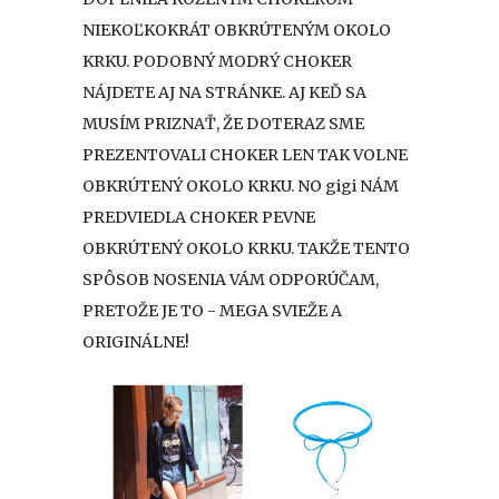
NIEKOĽKOKRÁT OBKRÚTENÝM OKOLO
KRKU. PODOBNÝ MODRÝ CHOKER
NÁJDETE AJ NA STRÁNKE. AJ KEĎ SA
MUSÍM PRIZNAŤ, ŽE DOTERAZ SME
PREZENTOVALI CHOKER LEN TAK VOLNE
OBKRÚTENÝ OKOLO KRKU. NO gigi NÁM
PREDVIEDLA CHOKER PEVNE
OBKRÚTENÝ OKOLO KRKU. TAKŽE TENTO
SPÔSOB NOSENIA VÁM ODPORÚČAM,
PRETOŽE JE TO - MEGA SVIEŽE A
ORIGINÁLNE!