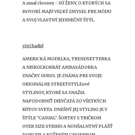
A amal clooney - SÚ ŽENY, O KTORÝCH SA
HOVORÍ. MAJÚ VEĽKÝ ZMYSEL PRE MÓDU
A SVOJ VLASTNÝ JEDINEČNÝ ŠTÝL.
gigi hadid
AMERICKÁ MODELKA, TRENDSETTERKA
A NIEKOĽKOKRÁT AMBASÁDORKA
ZNAČKY GUESS. JE ZNÁMA PRE SVOJE
ORIGINÁLNE STREETSTYLEové
STYLINGY, KTORÉ SA SNAŽIA
NAPODOBNIŤ DIEVČATÁ ZO VŠETKÝCH
KÚTOV SVETA. DNEŠNÝ JEJ STYLING JE V
ŠTÝLE "CASUAL". ŠORTKY S TRIČKOM
OVER SIZE STRIHU A NONŠALNTNÝ PLÁŠŤ
DOPLNILA KOŽENÝM CHOKEROM