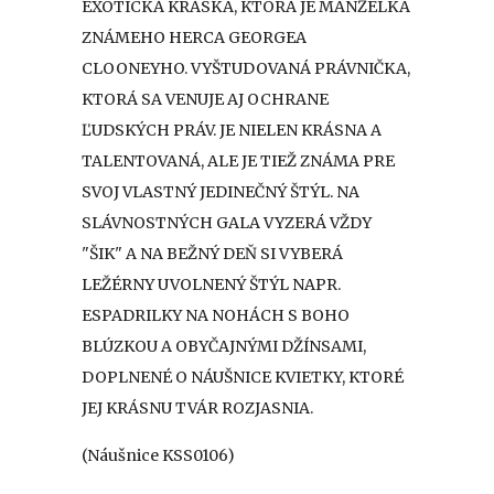
EXOTICKÁ KRÁSKA, KTORÁ JE MANŽELKA
ZNÁMEHO HERCA GEORGEA
CLOONEYHO. VYŠTUDOVANÁ PRÁVNIČKA,
KTORÁ SA VENUJE AJ OCHRANE
ĽUDSKÝCH PRÁV. JE NIELEN KRÁSNA A
TALENTOVANÁ, ALE JE TIEŽ ZNÁMA PRE
SVOJ VLASTNÝ JEDINEČNÝ ŠTÝL. NA
SLÁVNOSTNÝCH GALA VYZERÁ VŽDY
"ŠIK" A NA BEŽNÝ DEŇ SI VYBERÁ
LEŽÉRNY UVOLNENÝ ŠTÝL NAPR.
ESPADRILKY NA NOHÁCH S BOHO
BLÚZKOU A OBYČAJNÝMI DŽÍNSAMI,
DOPLNENÉ O NÁUŠNICE KVIETKY, KTORÉ
JEJ KRÁSNU TVÁR ROZJASNIA.
(Náušnice KSS0106)