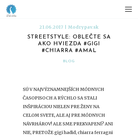
21.06.2017 | Modrypav.sk
STREETSTYLE: OBLEČTE SA
AKO HVIEZDA #GIGI
#CHIARRA #AMAL
BLOG
SÚ V NAJVÝZNAMNEJŠÍCH MÓDNYCH
ČASOPISOCH A RÝCHLO SA STALI
INŠPIRÁCIOU NIELEN PRE ŽENY NA
CELOM SVETE, ALE AJ PRE MÓDNYCH
NÁVRHÁROV! ALE SME PREKVAPENÍ? ANI
NIE, PRETOŽE gigi hadid, chiarra ferragni