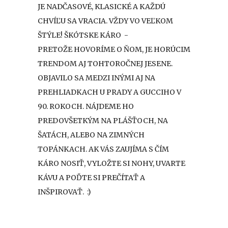
JE NADČASOVÉ, KLASICKÉ A KAŽDÚ
CHVÍĽU SA VRACIA. VŽDY VO VEĽKOM
ŠTÝLE! ŠKÓTSKE KÁRO -
PRETOŽE HOVORÍME O ŇOM, JE HORÚCIM
TRENDOM AJ TOHTOROČNEJ JESENE.
OBJAVILO SA MEDZI INÝMI AJ NA
PREHLIADKACH U PRADY A GUCCIHO V
90. ROKOCH. NÁJDEME HO
PREDOVŠETKÝM NA PLÁŠŤOCH, NA
ŠATÁCH, ALEBO NA ZIMNÝCH
TOPÁNKACH. AK VÁS ZAUJÍMA S ČÍM
KÁRO NOSIŤ, VYLOŽTE SI NOHY, UVARTE
KÁVU A POĎTE SI PREČÍTAŤ A
INŠPIROVAŤ. :)