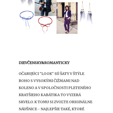
DIEVČENSKY&ROMANTICKY
OČARUJÚCI "LOOK" SÚ ŠATY V ŠTÝLE
BOHO S VYSOKÝMI ČIŽMAMI NAD
KOLENO A V SPOLOČNOSTI PLETENÉHO
KRATŠIEHO KABÁTIKA TO VYZERÁ
SKVELO. K TOMU SI ZVOĽTE ORIGINÁLNE
NÁUŠNICE - NAJLEPŠIE TAKÉ, KTORÉ