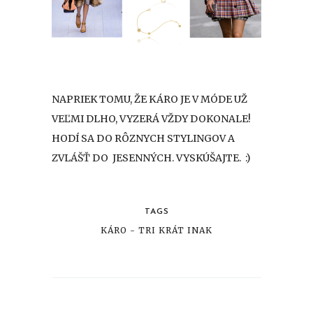
NAPRIEK TOMU, ŽE KÁRO JE V MÓDE UŽ
VEĽMI DLHO, VYZERÁ VŽDY DOKONALE!
HODÍ SA DO RÔZNYCH STYLINGOV A
ZVLÁŠŤ DO JESENNÝCH. VYSKÚŠAJTE. :)
TAGS
KÁRO - TRI KRÁT INAK