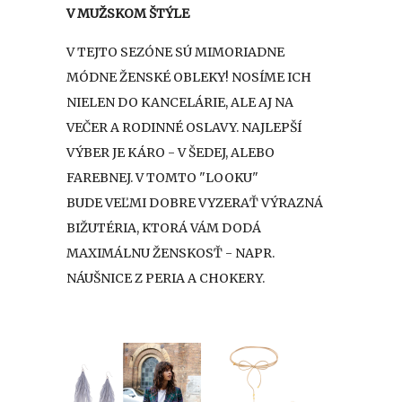
V MUŽSKOM ŠTÝLE
V TEJTO SEZÓNE SÚ MIMORIADNE
MÓDNE ŽENSKÉ OBLEKY! NOSÍME ICH
NIELEN DO KANCELÁRIE, ALE AJ NA
VEČER A RODINNÉ OSLAVY. NAJLEPŠÍ
VÝBER JE KÁRO - V ŠEDEJ, ALEBO
FAREBNEJ. V TOMTO "LOOKU"
BUDE VEĽMI DOBRE VYZERAŤ VÝRAZNÁ
BIŽUTÉRIA, KTORÁ VÁM DODÁ
MAXIMÁLNU ŽENSKOSŤ - NAPR.
NÁUŠNICE Z PERIA A CHOKERY.